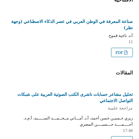
صناعة المعرفة في الوطن العربي في عصر الذكاء الاصطناعي (وجهة
نظر)
أ.د. ناجية قموح
11
PDF
المقالات
تحليل مشاعر حسابات ناشرى الكتب الصوتية العربية على شبكات
التواصل الاجتماعي
مراجعة علمية
زيزي حـسيـن حسن أحمد، أ.د. أمـــاني مــحــمـــد الســـــيد، أ.م.د.
أحــــمــــد حـــسيــــن المصري
17-46