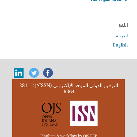
اللغة
العربية
English
الترقيم الدولي الموحد الإلكتروني (eISSN): 2811-
6364
Platform & workflow by OJS/PKP