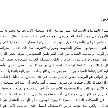
لخص
اق التهديدات السيبرانية المتزايدة مع زيادة استخدام الإنترنت مع مجموعة مت
لأجهزة في جميع أنحاء العالم وفي المملكة العربية السعودية ، هناك حاجة 
مستوى الوعي والمعرفة حول التهديدات السيبرانية وممارسات الحماية التي يتب
اطنون السعوديون. يمكن للحكومة ومزودي الإنترنت بعد ذلك اعتماد استراتيج
يز الوعي وأساليب الحماية من قبل المواطنين السعوديين. تتوفر بعض الدرا
هذا الموضوع في بلدان أخرى ، ولكن المملكة العربية السعودية تفتقر في 
ال. لذلك تم التخطيط لهذه الدراسة التي تهدف لقياس الوعي الحالي وأسا
ية التي يتبناها المواطنون السعوديون بشأن التهديدات السيبرانية بأنواعها المخت
كًا إحصائيًا والتي جمعت عن طريق استبيان. أهم نتائجه أن الشابات يستحوذن
بة الأكبر من الفئات المستخدمة للانترنت لأغراض شخصية وعملية ، ولوحظ ت
دام برامج التواصل الاجتماعي. أفاد معظمهم بتفضيل استخدام الشبكات الخ
ا عن الشبكات العامة. بالنسبة لأجهزة الوصول فان الهاتف المتنقل هو الأ
دامًا ، ولكن عند تحديد غرض الاستخدام للعمل فإن الحاسب الآلي هو الأ