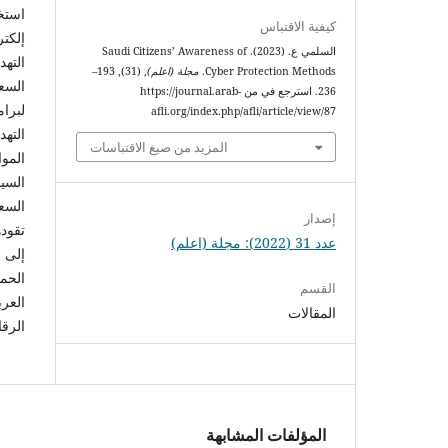
استخ
كيفية الاقتباس
إلكت
السلمي ع. (2023). Saudi Citizens’ Awareness of
التهد
Cyber Protection Methods.
مجلة (اعلم)
, (31), 193–
السع
236. استرجع في من https://journal.arab-
لبرا
afli.org/index.php/afli/article/view/87
الته
المزيد من صيغ الاقتباسات
المو
السي
السع
إصدار
تقود
عدد 31 (2022): مجلة (اعلم)
إلى 
الحم
القسم
العر
المقالات
الرقا
المؤلفات المشابهة