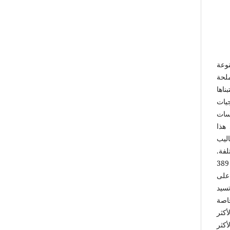
نوعة
ملحة
ناها
يات
سات
هذا
ليب
لفة.
الغرض النهائي هو التوصية ببعض الاستراتيجيات في كلا الجانبين. تم تحليل إجابات 389
 على
سيد
اصة
كثر
كثر