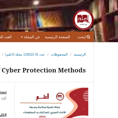
إبحث
الصفحة الرئيسية
عن المجلة
العدد ال
الرئيسية
/
المحفوظات
/
عدد 31 (2022): مجلة (اعلم)
/
f Cyber Protection Methods
aimi
كلية 
الكلم