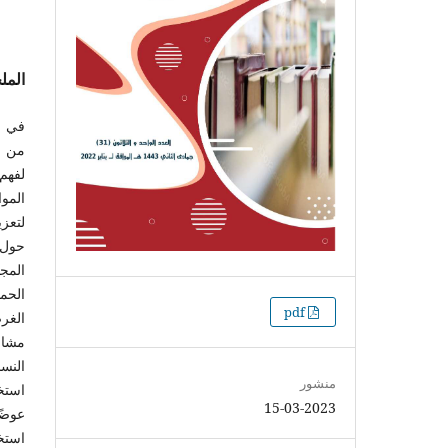
الم
في سي
من ا
لفهم 
المو
لتعز
حول 
المج
الحما
التنزيلات
pdf
مشار
النس
منشور
استخ
15-03-2023
عوضً
استخ