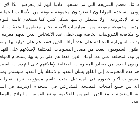
دامًا. معظم الشريحة التي تم مسحها أفادوا أنهم لم يتعرضوا أبدًا لأي ته
روني. يستخدم المواطنون السعوديون مجموعة متنوعة من الأساليب للحماية
يدات الإلكترونية ، ولا يسيطر أي منها بشكل كبير. كما يستخدم غالبية الموا
وديين مجموعة متنوعة من الممارسات الأمنية. يختار معظمهم التحديثات التلق
مج مكافحة الفيروسات الخاصة بهم. غطى عدد الأشخاص الذين لديهم معرفة 
ديدات السيبرانية المختلفة على عدد أولئك الذين فقط هم على دراية بها. يس
اطنون السعوديون العديد من مصادر المعلومات المختلفة لإطلاعهم على التهد
برانية. المختلفة على عدد أولئك الذين فقط هم على دراية بها. يستخدم الموا
وديون العديد من مصادر المعلومات المختلفة لإطلاعهم على التهديدات السيبرا
هم هذه المعلومات إلى القلق بشأن التهديد والاعتقاد بأن التهديد سيستمر و
مستويات أكثر خطورة في المستقبل. يجب تقاسم مسؤولية تعزيز استراتيج
اية بين جميع أصحاب المصلحة المشاركين في استخدام الإنترنت في المم
بية السعودية ، مع الدور المهيمن للحكومة بوضع القوانين واللوائح والمنظ
بية.