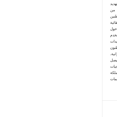
ديد
 من
طنين
ائية
حول
تخدم
يدات
طنون
نية.
سيصل
يات
لكة
مات