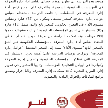
هدفت هذه الدراسة إلى تطوير نموذج إحصائي لقياس أداء إدارة المعرفة
في المؤسسات الحكومية ‏السعودية، والتعرف على نماذج قياس أداء
إدارة المعرفة في المنظمات، إذ قامت الدراسة باستخدام مقياس
عوامل إدارة المعرفة كمتغير مستقل ويتكون من (75) عبارة ومقياس
مستوى الأداء في القطاع الحكومي كمتغير تابع والذي شمل (15) عبارة
وذلك بتطبيقها على إحدى المؤسسات الحكومية عبر عينة عشوائية حجمها
(94) موظف. وقد تمكنت الدراسة من صياغة نموذج الانحدار الخطي
المتعدد لقياس أداء إدارة المعرفة بالمؤسسات الحكومية عبر التنبؤ
بالمتغير التابع "مستوى الأداء" نسبة إلى المتغير المستقل "عوامل إدارة
المعرفة". وتركزت توصيات الدراسة على: أهمية تعزيز الاستثمار في
المعرفة التي تمتلكها المؤسسات الحكومية وتضمين إدارة المعرفة
وكوادرها في الهياكل التنظيمية للمؤسسات، وثانيها الاستمرار في تطوير
إدارة الموارد البشرية كأحد ممكنات إدارة المعرفة وثالثا إقرار وتطبيق
برامج المكافآت والحوافز المادية والمعنوية.