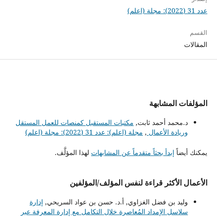
عدد 31 (2022): مجلة (اعلم)
القسم
المقالات
المؤلفات المشابهة
د.محمد أحمد ثابت,
مكتبات المستقبل كمنصات للعمل المستقل
وريادة الأعمال
,
مجلة (اعلم): عدد 31 (2022): مجلة (اعلم)
يمكنك أيضاً
إبدأ بحثاً متقدماً عن المشابهات
لهذا المؤلَّف.
الأعمال الأكثر قراءة لنفس المؤلف/المؤلفين
وليد بن فضل الغزاوي, أ.د. حسن بن عواد السريحي,
إدارة
سلاسل الإمداد المُعاصرة خلال التكامل مع إدارة المعرفة عبر