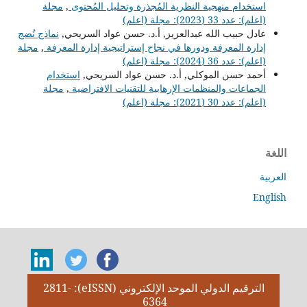
استخدام منهجية النظرية المُجذرة وتحليل المُحتوى
,
مجلة
(اعلم): عدد 33 (2023): مجلة (اعلم)
عادل حبيب الله عبدالعزيز, أ.د. حسن عواد السريحي,
نماذج نُضج
إدارة المعرفة ودورها في نجاح إستراتيجية إدارة المعرفة
,
مجلة
(اعلم): عدد 36 (2024): مجلة (اعلم)
أحمد حسن الموكلي, أ.د. حسن عواد السريحي,
استخدام
الجماعات والمنظمات الإرهابية للتقنيات الافتراضية
,
مجلة
(اعلم): عدد 30 (2021): مجلة (اعلم)
اللغة
العربية
English
الترقيم الدولي الموحد الإلكتروني (eISSN): 2811-
6364