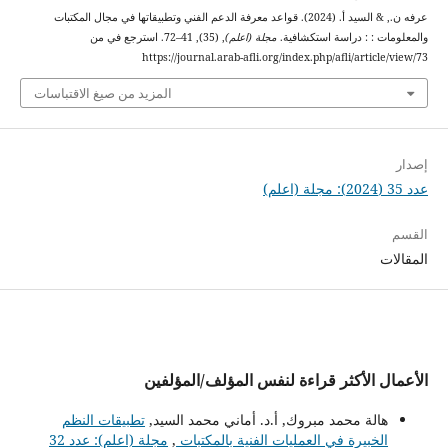
عرفه ن., & السيد أ. (2024). قواعد معرفة الدعم الفني وتطبيقاتها في مجال المكتبات
والمعلومات : : دراسة استكشافية.
مجلة (اعلم)
, (35), 41–72. استرجع في من
https://journal.arab-afli.org/index.php/afli/article/view/73
المزيد من صيغ الاقتباسات
إصدار
عدد 35 (2024): مجلة (اعلم)
القسم
المقالات
الأعمال الأكثر قراءة لنفس المؤلف/المؤلفين
هالة محمد مبروك, أ.د. أماني محمد السيد,
تطبيقات النظم
الخبيرة في العمليات الفنية بالمكتبات
,
مجلة (اعلم): عدد 32