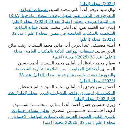
(2022): مجلة (اعلم)
نهال سيد عرفه, أ.د. أماني محمد السيد,
تطبيقات القواعد
المعرفية في الدعم الفني لمعيار وصف المصادر وإتاحتها (RDA)
في البيئة العربية
,
مجلة (اعلم): عدد 33 (2023): مجلة (اعلم)
إيمان عبد الحميد يس, أ.د. أماني محمد السيد,
حماية البيانات
الشخصية بالمكتبات الجامعية في مصر
,
مجلة (اعلم): عدد 32
(2022): مجلة (اعلم)
أمينة مصطفى عبد العزيز, أ.د. أماني محمد السيد, د. زينب صلاح
الدين سعيد,
تطبيقات الهواتف الذكية بالمكتبات العامة
,
مجلة
(اعلم): عدد 38 (2025): مجلة (اعلم)
سهام محمد حافظ, أ.د. أماني محمد السيد, د. أحمد حسين
المصري,
أخِصّائِيّ المعلومات بين العلامة التجارية الشخصية،
والصورة الذهنية، والبصمة الرقمية
,
مجلة (اعلم): عدد 38
(2025): مجلة (اعلم)
أحمد يونس جنيدي, أ.د. أماني محمد السيد, د. لمياء مختار,
المكتبات الرقمية ودورها في التحول الرقمي
,
مجلة (اعلم): عدد
39 (2026): مجلة (اعلم)
زيزي حـسيـن حسن أحمد, أ.د. أمـــاني مــحــمـــد الســـــيد,
أ.م.د. أحــــمــــد حـــسيــــن المصري,
تحليل مشاعر حسابات
ناشرى الكتب الصوتية العربية على شبكات التواصل الاجتماعي
,
مجلة (اعلم): عدد 39 (2026): مجلة (اعلم)