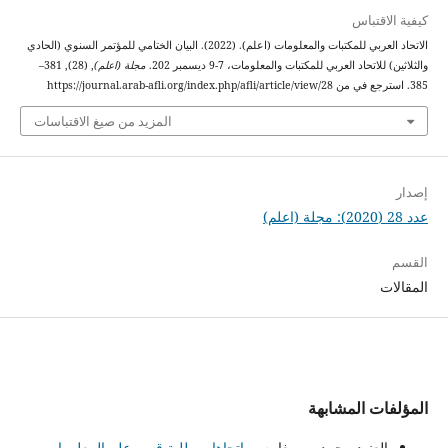
كيفية الاقتباس
الاتحاد العربي للمكتبات والمعلومات (اعلم). (2022). البيان الختامي للمؤتمر السنوي (الحادي
والثلاثين) للاتحاد العربي للمكتبات والمعلومات، 7-9 ديسمبر 202.
مجلة (اعلم)
, (28), 381–
385. استرجع في من https://journal.arab-afli.org/index.php/afli/article/view/28
المزيد من صيغ الاقتباسات
إصدار
عدد 28 (2020): مجلة (اعلم)
القسم
المقالات
المؤلفات المشابهة
العنود محمد بن مغامس,
اتجاهات طلبة قسم علم المعلومات