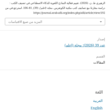
الزهيري ط. ن. (2026). تقييم فعالية النماذج اللغوية للذكاء الاصطناعي في تصنيف الكتب :
دراسة مقارنةً مع تصانيف كتب مكتبة الكونغرس.
مجلة (اعلم)
, (39), 81–106. استرجع في من
https://journal.arab-afli.org/index.php/afli/article/view/192
المزيد من صيغ الاقتباسات
إصدار
عدد 39 (2026): مجلة (اعلم)
القسم
المقالات
اللغة
العربية
English