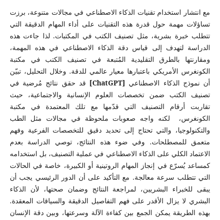
مع انتشار استخدام تقنيات الذكاء الاصطناعي في مجالات متنوعة، برزت
تساؤلات مهمة حول قدرة هذه التقنيات على أداء المهام الدقيقة التي
تتطلب خبرة بشرية، مثل تصنيف الكتب في المكتبات. لذا جاءت هذه
الدراسة لتهدف إلى قياس دقة الذكاء الاصطناعي في هذه المهمة،
ومقارنتها بالطرق التقليدية المُتبعة في تصنيف الكتب في مكتبة
الكونغرس الأمريكي باعتبارها معيار عالمي للدقة. وخلال التحليل، تبيّن
أن نموذج الذكاء الاصطناعي
[ChatGPT]
قد حقق نتائج مُرضية في
تصنيف الكتب ضمن تخصصات العلوم الإنسانية والاجتماعية، حيث
تقاربت أرقام التصنيف التي قدّمها مع تلك المعتمدة في مكتبة
الكونغرس، لكنه واجه صعوبات ملحوظة في مجالات مثل الطب
والتكنولوجيا، والتي تحتاج إلى تحديد دقيق للتخصصات الفرعية وفهم
متعمق للمصطلحات. وفي ضوء هذه النتائج، توصي الدراسة بعدم
الاعتماد الكلي على الذكاء الاصطناعي في عملية التصنيف، بل استخدامه
كمساعد يُسرّع في إنجاز المهام الروتينية أو الكبيرة، خاصة في الحالات
التي تتطلب سرعة معالجة. مع التأكيد على أن الدور الرئيسي يجب أن
يبقى للخبراء البشريين، لمراجعة النتائج وضمان صحتها، لأن الذكاء
البشري لا يزال الأقدر على فهم التفاصيل الدقيقة والسياقات المعقدة.
بهذه الطريقة يمكن الجمع بين كفاءة الآلة وسرعتها، وبين دقة الإنسان