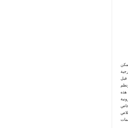
مكن
جية
قبل
ونظم
هذه
ونية
 خاص
لاص
مات