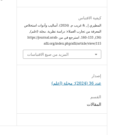
كيفية الاقتباس
المطيري إ., & غريب م. (2024). أساليب وأدوات استخلاص
المعرفة من تجارب العملاء: دراسة نظرية.
مجلة (اعلم)
,
(36), 133–160. استرجع في من https://journal.arab-
afli.org/index.php/afli/article/view/115
المزيد من صيغ الاقتباسات
إصدار
عدد 36 (2024): مجلة (اعلم)
القسم
المقالات