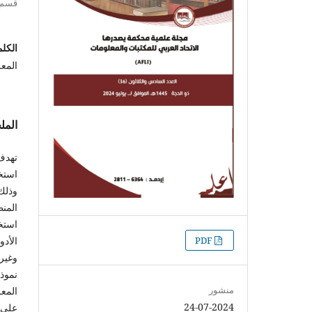
قسم ع
الكلم
المع
الم
تهدف
استخ
وذلك
المن
استخ
التنزيلات
الأدو
PDF
وغير
نموذ
منشور
المع
24-07-2024
على 