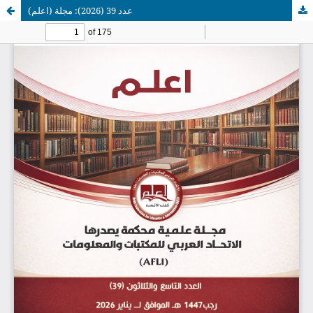
عدد 39 (2026): مجلة (اعلم)