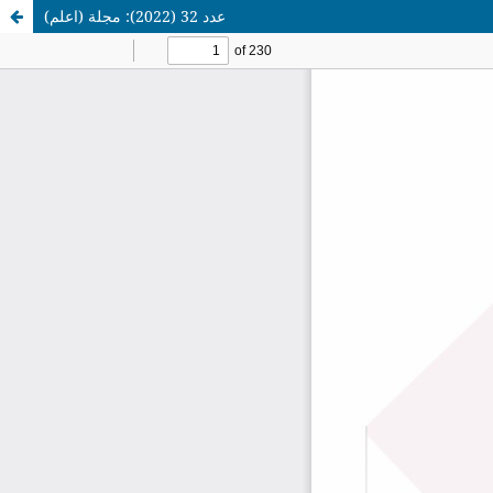
عدد 32 (2022): مجلة (اعلم)