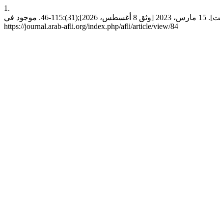
1.
المروان م, غريب م. استخلاص معرفة الخبرات وجاهزية التطبيق بمبادرة همتك ببرنامج تطوير وزارة الحرس الوطني. اعلم [انترنت]. 15 مارس، 2023 [وثق 8 أغسطس، 2026];(31):115-46. موجود في:
https://journal.arab-afli.org/index.php/afli/article/view/84