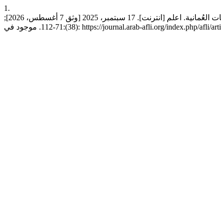
1.
الخضوري س, الحراصي ن, الشيخ ن. واقع تطبيق مبادئ العلم المفتوح في الجامعات العُمانية. اعلم [انترنت]. 17 سبتمبر، 2025 [وثق 7 أغسطس، 2026];
في: https://journal.arab-afli.org/index.php/afli/article/view/209