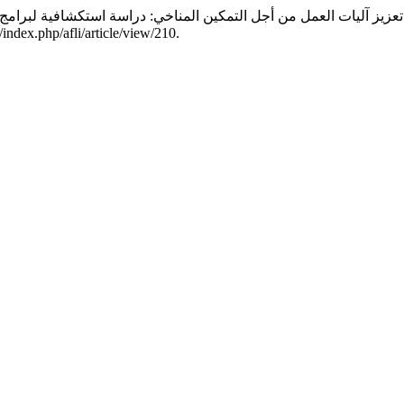
تعزيز آليات العمل من أجل التمكين المناخي: دراسة استكشافية لبرام
113–162. تاريخ الوصول أغسطس 8, 2026. article/view/210