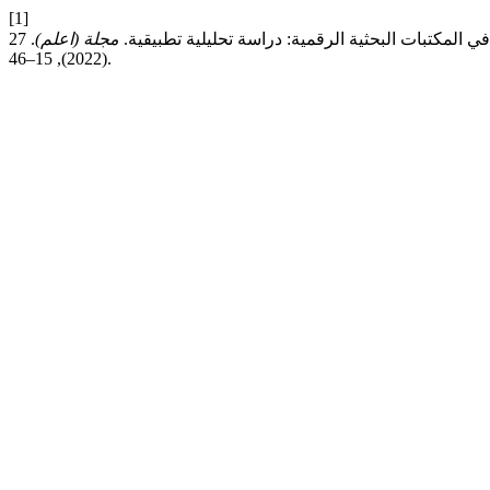
[1]
مجلة (اعلم)
. 27
(2022), 15–46.