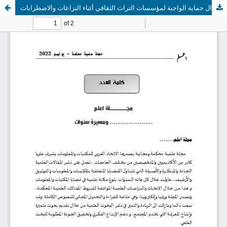
ال حماية الواجبة لمؤسسات التراث الثقافي أثناء النزاعات والاضطرابات