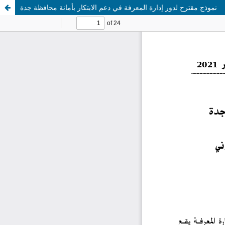
نموذج مقترح لدور إدارة المعرفة في دعم الابتكار بأمانة محافظة جدة