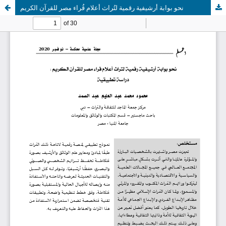
نحو بوابة أرشيفية رقمية لتُراث أعلام قُراء مصر للقرآن الكريم